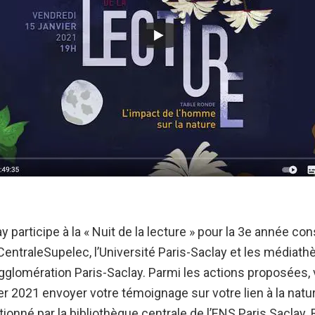
y participe à la « Nuit de la lecture » pour la 3e année co
CentraleSupelec, l’Université Paris-Saclay et les médiath
lomération Paris-Saclay. Parmi les actions proposées,
er 2021 envoyer votre témoignage sur votre lien à la natu
ctionné par la bibliothèque centrale de l’ENS Paris Saclay