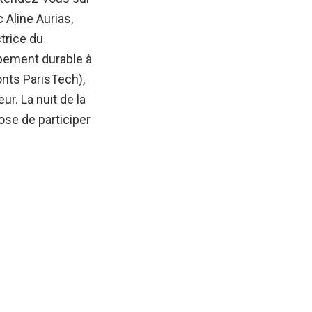
 Aline Aurias,
trice du
ppement durable à
onts ParisTech),
ur. La nuit de la
ose de participer