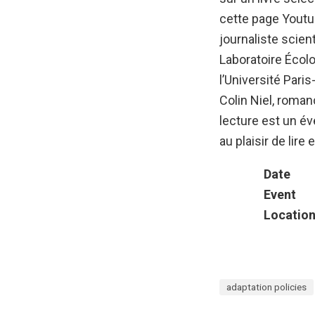
cette page Youtub
journaliste scien
Laboratoire Écol
l’Université Pari
Colin Niel, romanc
lecture est un év
au plaisir de lire e
Date
Event
Locatio
adaptation policies