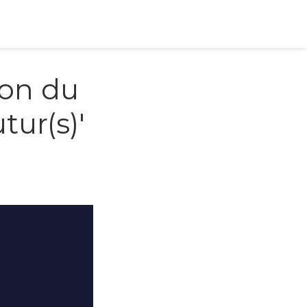
ion du
tur(s)'