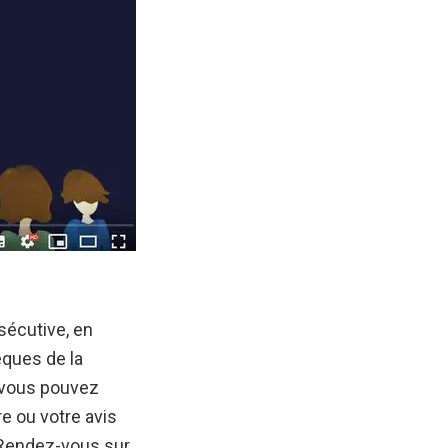
nsécutive, en
èques de la
 vous pouvez
re ou votre avis
. Rendez-vous sur