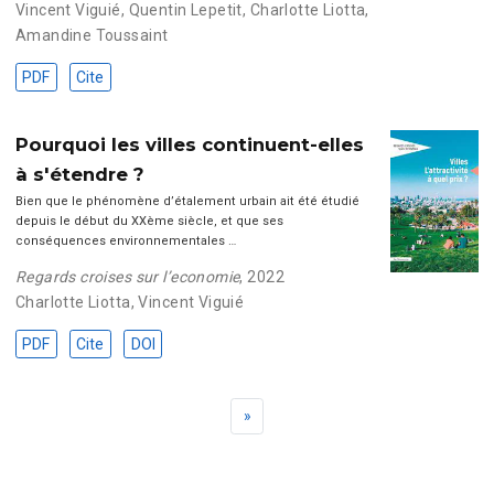
Vincent Viguié
,
Quentin Lepetit
,
Charlotte Liotta
,
Amandine Toussaint
PDF
Cite
Pourquoi les villes continuent-elles
à s'étendre ?
Bien que le phénomène d’étalement urbain ait été étudié
depuis le début du XXème siècle, et que ses
conséquences environnementales …
Regards croises sur l’economie
, 2022
Charlotte Liotta
,
Vincent Viguié
PDF
Cite
DOI
»