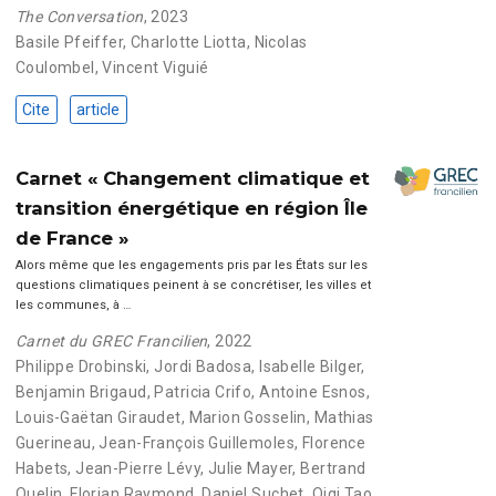
The Conversation
, 2023
Basile Pfeiffer
,
Charlotte Liotta
,
Nicolas
Coulombel
,
Vincent Viguié
Cite
article
Carnet « Changement climatique et
transition énergétique en région Île
de France »
Alors même que les engagements pris par les États sur les
questions climatiques peinent à se concrétiser, les villes et
les communes, à …
Carnet du GREC Francilien
, 2022
Philippe Drobinski
,
Jordi Badosa
,
Isabelle Bilger
,
Benjamin Brigaud
,
Patricia Crifo
,
Antoine Esnos
,
Louis-Gaëtan Giraudet
,
Marion Gosselin
,
Mathias
Guerineau
,
Jean-François Guillemoles
,
Florence
Habets
,
Jean-Pierre Lévy
,
Julie Mayer
,
Bertrand
Quelin
,
Florian Raymond
,
Daniel Suchet
,
Qiqi Tao
,