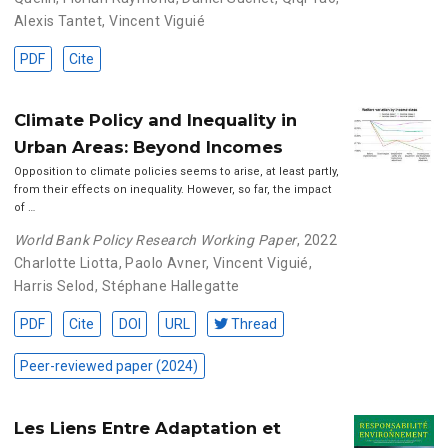
Alexis Tantet
,
Vincent Viguié
PDF
Cite
Climate Policy and Inequality in
Urban Areas: Beyond Incomes
Opposition to climate policies seems to arise, at least partly,
from their effects on inequality. However, so far, the impact
of …
World Bank Policy Research Working Paper
, 2022
Charlotte Liotta
,
Paolo Avner
,
Vincent Viguié
,
Harris Selod
,
Stéphane Hallegatte
PDF
Cite
DOI
URL
Thread
Peer-reviewed paper (2024)
Les Liens Entre Adaptation et